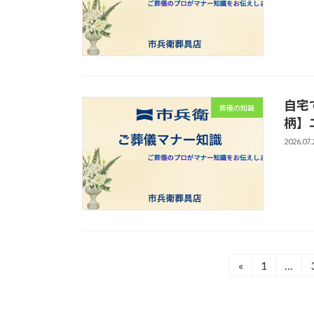
自宅
葬儀の知識
柄】
2026.07.
投
«
1
…
固
定
稿
ペ