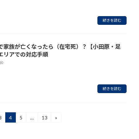
続きを読む
で家族が亡くなったら（在宅死）？【小田原・足
エリアでの対応手順
20
続きを読む
3
4
5
…
13
»
固
固
固
固
定
定
定
定
ペ
ペ
ペ
ペ