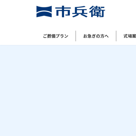
コ
ナ
ン
ビ
テ
ゲ
ン
ー
ツ
シ
ご葬儀プラン
お急ぎの方へ
式場
へ
ョ
ス
ン
キ
に
ッ
移
プ
動