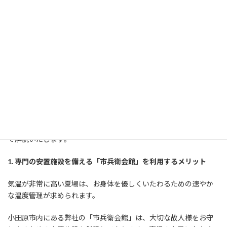
2026.06.25
こんにちは。松田町に本社を置く市兵衛葬具店です。
本格的な夏を迎えるこれからの時期は、室温が非常に高くなりま
す。万が一の際、「自宅のエアコンだけでは室温管理が心配」
「部屋を冷やし続けるのが難しい」と不安を感じるご遺族様も少
なくありません。
今回は、夏場でも安心してお身体を綺麗に保つことができる、小
田原市内の安置施設「市兵衛会館」のメリットと面会体制につい
て解説いたします。
1.
専門の安置施設を備える「市兵衛会館」を利用するメリット
気温が非常に高い夏場は、お身体を優しくいたわるための速やか
な温度管理が求められます。
小田原市内にある弊社の「市兵衛会館」は、大切な故人様をお守